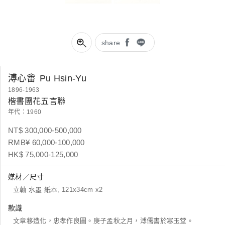
share
溥心畬
Pu Hsin-Yu
1896-1963
楷書團花五言聯
年代：1960
NT$ 300,000-500,000
RMB¥ 60,000-100,000
HK$ 75,000-125,000
媒材／尺寸
立軸 水墨 紙本, 121x34cm x2
款識
文章移造化，忠孝作良圖。庚子孟秋之月，溥儒書於寒玉堂。