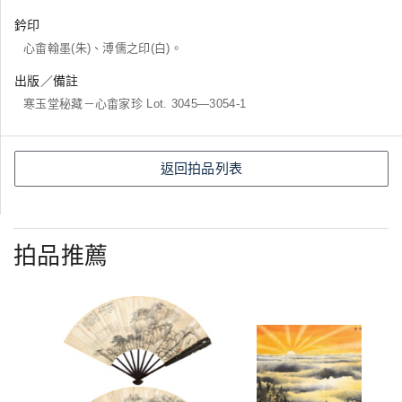
鈐印
心畬翰墨(朱)、溥儒之印(白)。
出版／備註
寒玉堂秘藏－心畬家珍 Lot. 3045―3054-1
返回拍品列表
拍品推薦