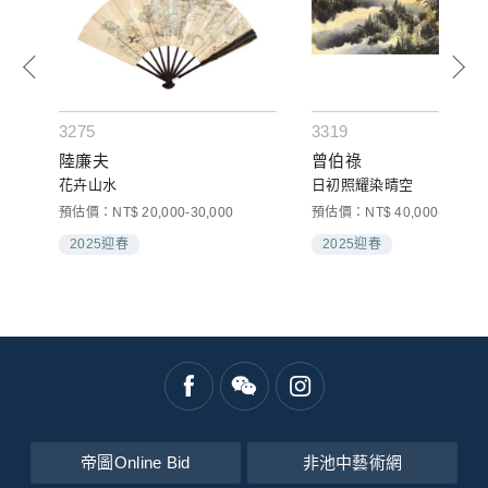
3275
3319
陸廉夫
曾伯祿
花卉山水
日初照耀染晴空
000
預估價：NT$ 20,000-30,000
預估價：NT$ 40,000-60,000
2025迎春
2025迎春
帝圖Online Bid
非池中藝術網