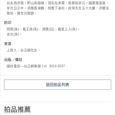
谷永西京傑，黔山南服雄。清名包孝肅，直節狄梁公。國運陂當復，
年光日正中。添籌看海鶴，飛翥下長松。叔常先生五十大慶，洪蘭友
敬祝、陳含光敬題。
鈐印
明夷(朱)、舊王孫(朱)、溥儒(白)、羲皇上人(朱)。
含光(朱)。
來源
上款人：谷正綱先生。
出版／備註
國府重臣―谷正綱專題 Lot. 3016-3037
返回拍品列表
拍品推薦