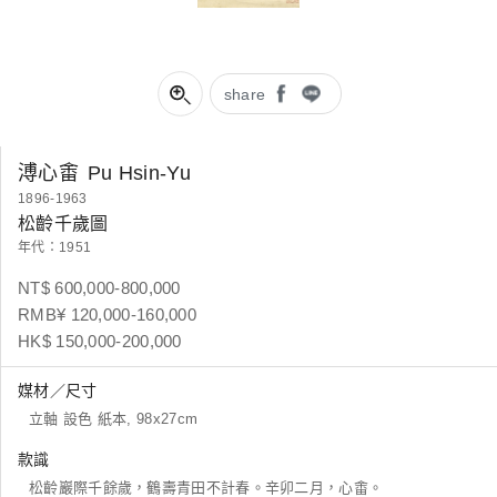
share
溥心畬
Pu Hsin-Yu
1896-1963
松齡千歲圖
年代：1951
NT$ 600,000-800,000
RMB¥ 120,000-160,000
HK$ 150,000-200,000
媒材／尺寸
立軸 設色 紙本, 98x27cm
款識
松齡巖際千餘歲，鶴壽青田不計春。辛卯二月，心畬。