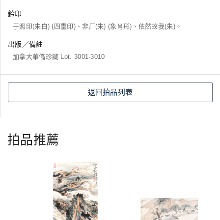
鈐印
于照印(朱白) (四靈印)、非厂(朱) (象肖形)、依然故我(朱)。
出版／備註
加拿大華僑珍藏 Lot. 3001-3010
返回拍品列表
拍品推薦