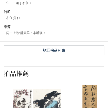
年十二月于右任。
鈐印
右任(朱)。
來源
同一上款:薛天華，字毓瑛。
返回拍品列表
拍品推薦