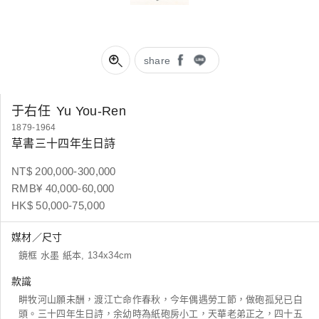
share
于右任
Yu You-Ren
1879-1964
草書三十四年生日詩
NT$ 200,000-300,000
RMB¥ 40,000-60,000
HK$ 50,000-75,000
媒材／尺寸
鏡框 水墨 紙本, 134x34cm
款識
畊牧河山願未酬，渡江亡命作春秋，今年偶遇勞工節，做砲孤兒已白
頭。三十四年生日詩，余幼時為紙砲房小工，天華老弟正之，四十五