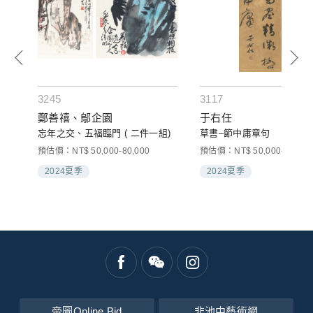
3245
3117
鄭善禧、鄔企園
于右任
忘年之交、五福臨門 ( 二件一組)
草書–節中庸章句
預估價：NT$ 50,000-80,000
預估價：NT$ 50,000-80,000
2024夏季
2024夏季
帝圖Online Bid
非池中藝術網