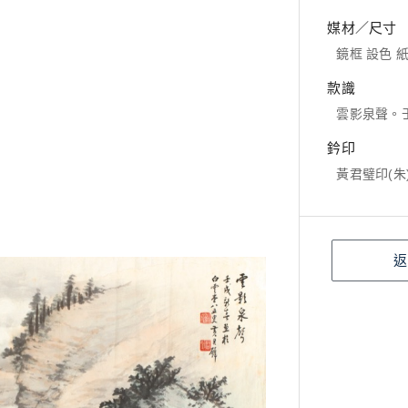
媒材／尺寸
鏡框 設色 紙本
款識
雲影泉聲。
鈐印
黃君璧印(朱
返