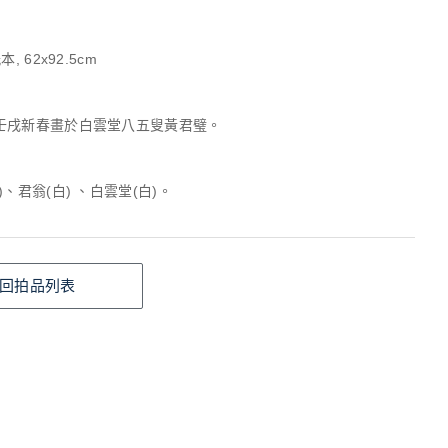
, 62x92.5cm
壬戌新春畫於白雲堂八五叟黃君璧。
)、君翁(白) 、白雲堂(白)。
回拍品列表