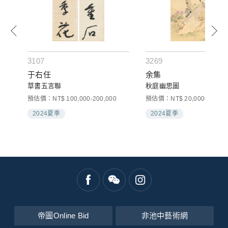
3107
3269
于右任
余集
草書五言聯
秋庭幽思圖
00
預估價：NT$ 100,000-200,000
預估價：NT$ 20,000-30,000
2024夏季
2024夏季
帝圖Online Bid
非池中藝術網