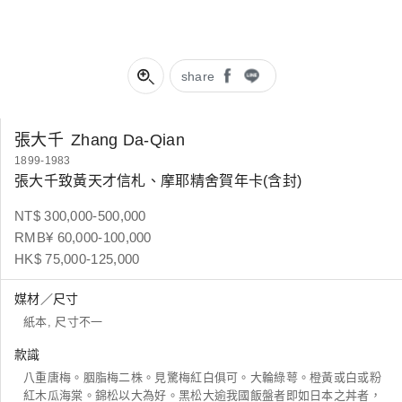
share
張大千
Zhang Da-Qian
1899-1983
張大千致黃天才信札、摩耶精舍賀年卡(含封)
NT$ 300,000-500,000
RMB¥ 60,000-100,000
HK$ 75,000-125,000
媒材／尺寸
紙本, 尺寸不一
款識
八重唐梅。胭脂梅二株。見驚梅紅白俱可。大輪綠萼。橙黃或白或粉
紅木瓜海棠。錦松以大為好。黑松大逾我國飯盤者即如日本之丼者，