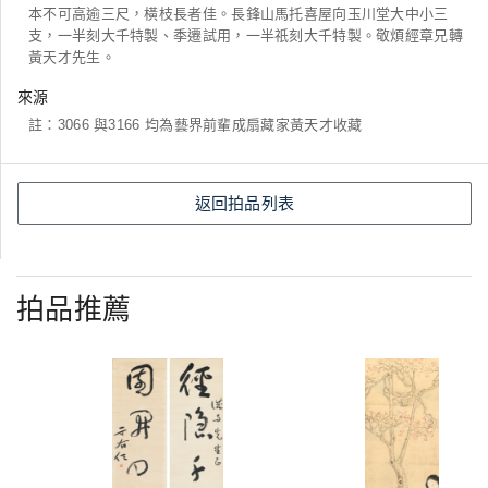
本不可高逾三尺，橫枝長者佳。長鋒山馬托喜屋向玉川堂大中小三
支，一半刻大千特製、季遷試用，一半祇刻大千特製。敬煩經章兄轉
黃天才先生。
來源
註：3066 與3166 均為藝界前輩成扇藏家黃天才收藏
返回拍品列表
拍品推薦