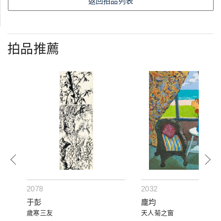
返回拍品列表
拍品推薦
2078
2032
于彭
龐均
歲寒三友
天人菊之窗