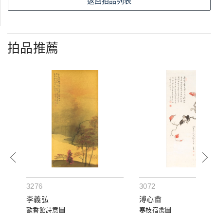
返回拍品列表
拍品推薦
3276
3072
李義弘
溥心畬
歐香館詩意圖
寒枝宿禽圖