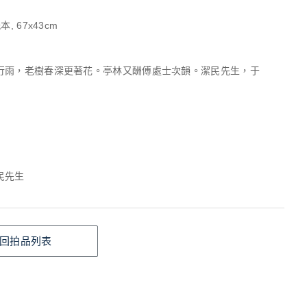
, 67x43cm
行雨，老樹春深更著花。亭林又酬傅處士次韻。潔民先生，于
民先生
回拍品列表