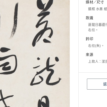
媒材／尺寸
鏡框 水墨 紙本
款識
蒼龍日暮還
右任。
鈐印
右任(朱)。
來源
上款人：潔
返