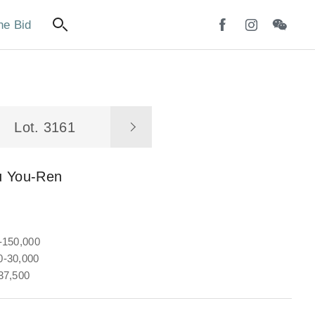
ne Bid
Lot. 3161
u You-Ren
-150,000
-30,000
37,500