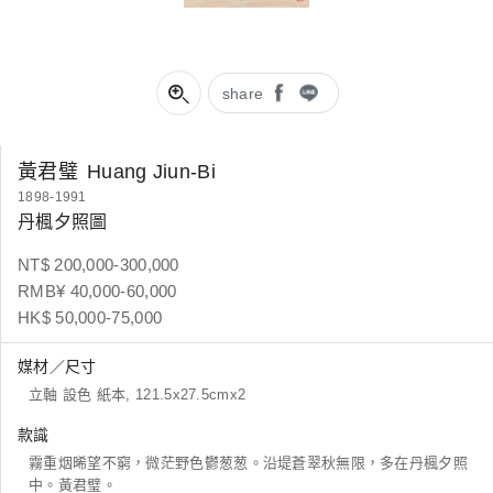
share
黃君璧
Huang Jiun-Bi
1898-1991
丹楓夕照圖
NT$ 200,000-300,000
RMB¥ 40,000-60,000
HK$ 50,000-75,000
媒材／尺寸
立軸 設色 紙本, 121.5x27.5cmx2
款識
霧重烟晞望不窮，微茫野色鬱葱葱。沿堤蒼翠秋無限，多在丹楓夕照
中。黃君璧。