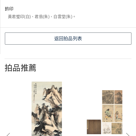
鈐印
黃君璧印(白)、君翁(朱)、白雲堂(朱)。
返回拍品列表
拍品推薦