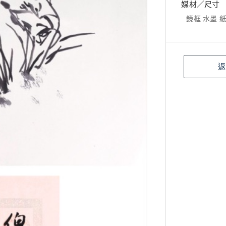
媒材／尺寸
鏡框 水墨 紙本
返