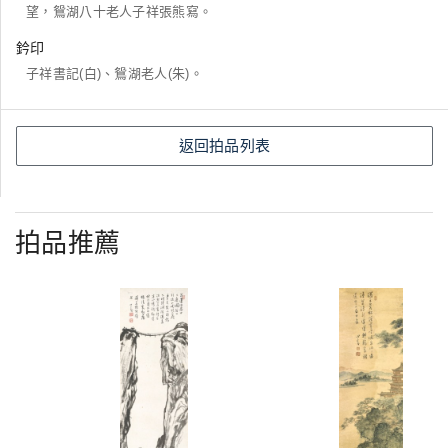
望，鴛湖八十老人子祥張熊寫。
鈐印
子祥書記(白)、鴛湖老人(朱)。
返回拍品列表
拍品推薦