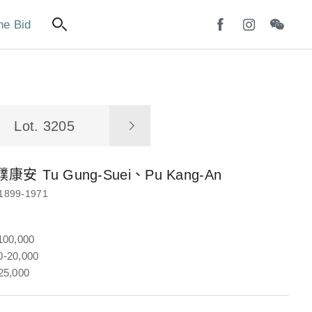
ne Bid
Lot. 3205
濮康安
Tu Gung-Suei、Pu Kang-An
1899-1971
100,000
-20,000
25,000