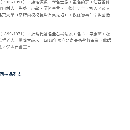
1905-1991），族名源道，學名士淵，聖名約瑟。江西省修
坪田村人，先後自小學、師範畢業。此後赴北京，初入民國大
北京大學（當時兩校校長均為蔡元培），課餘從事革命救國活
1899-1971），近現代著名金石書法家。名蕃，字康盦，號
葛墅老人。常熟大義人。1918年國立北京美術學校畢業，繼師
燾，學金石書畫。
回拍品列表