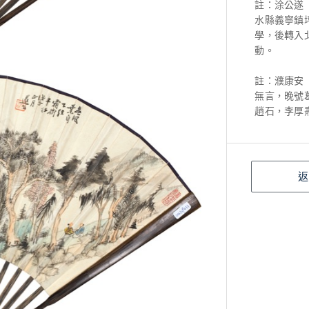
註：涂公遂（
水縣義寧鎮
學，後轉入
動。
註：濮康安（
無言，晚號
趙石，李厚
返