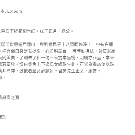
, L:46cm
無風葉自下經霜樹半紅，戊子正月，遂公。
晉義熈閒僧慧遠居廬山，與劉遺民等十八賢同修淨土，中有白蓮
。神秀偈曰身是菩提樹，心如明鏡台； 時時勤拂拭，莫使惹塵
美則美矣，了則未了和一偈曰菩提本無樹，明鏡亦非臺，本來
處若塵埃。博白雙角山下梁氏女綠珠生此，石崇為採訪使以珠
舊井尚存，汲飲者產女必麗色。君英先生正之，康安。
印。
哉扇齋之寶。
藏珍