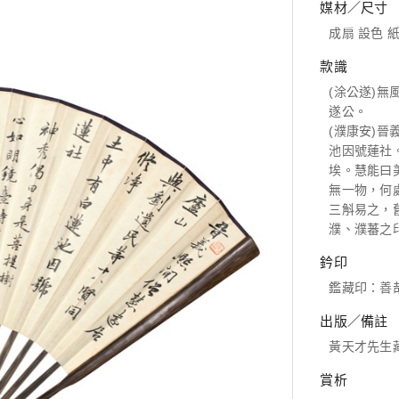
媒材／尺寸
成扇 設色 紙本
款識
(涂公遂)
遂公。
(濮康安)
池因號蓮社
埃。慧能曰
無一物，何
三斛易之，
濮、濮蕃之
鈐印
鑑藏印：善
出版／備註
黃天才先生
賞析