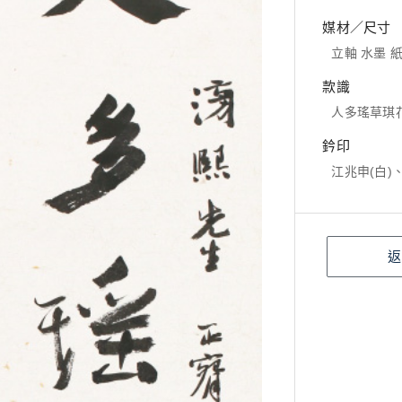
媒材／尺寸
立軸 水墨 紙本
款識
人多瑤草琪
鈐印
江兆申(白)
返