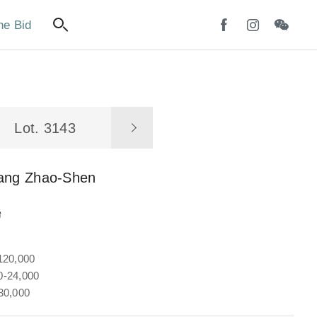
ne Bid
Lot. 3143
iang Zhao-Shen
聯
120,000
-24,000
30,000