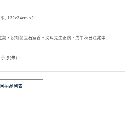
, 132x34cm x2
花氣，家有蘭臺石室香。滂熙先生正腕，戊午秋日江兆申。
、茮原(朱)。
回拍品列表