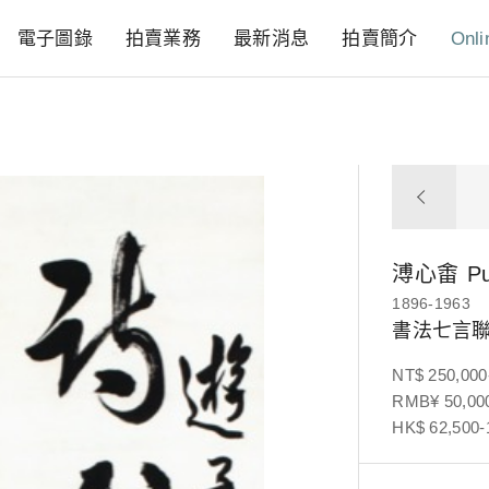
電子圖錄
拍賣業務
最新消息
拍賣簡介
Onli
溥心畬
P
1896-1963
書法七言
NT$ 250,000
RMB¥ 50,000
HK$ 62,500-