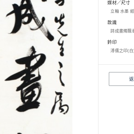
媒材／尺寸
立軸 水墨 紙本
款識
詩成畫燭飄
鈐印
溥儒之印(白
返