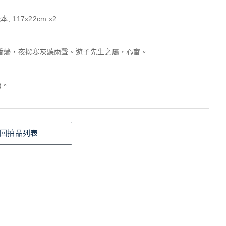
, 117x22cm x2
香燼，夜撥寒灰聽雨聲。遊子先生之屬，心畬。
)。
回拍品列表