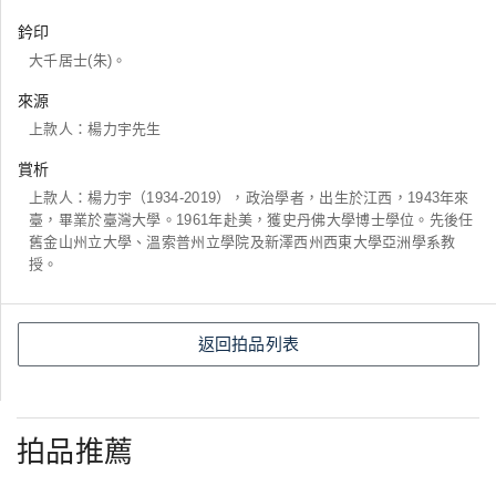
鈐印
大千居士(朱)。
來源
上款人：楊力宇先生
賞析
上款人：楊力宇（1934-2019），政治學者，出生於江西，1943年來
臺，畢業於臺灣大學。1961年赴美，獲史丹佛大學博士學位。先後任
舊金山州立大學、溫索普州立學院及新澤西州西東大學亞洲學系教
授。
返回拍品列表
拍品推薦