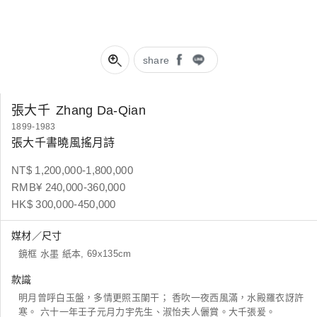
share
張大千
Zhang Da-Qian
1899-1983
張大千書曉風搖月詩
NT$ 1,200,000-1,800,000
RMB¥ 240,000-360,000
HK$ 300,000-450,000
媒材／尺寸
鏡框 水墨 紙本, 69x135cm
款識
明月曾呼白玉盤，多情更照玉闌干； 香吹一夜西風滿，水殿羅衣訝許
寒。 六十一年壬子元月力宇先生、淑怡夫人儷賞。大千張爰。