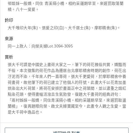
邨姐妹一般嬌，同住 青溪隔小橋，相約采蓮期早至，來遲罰取蕩蘭
橈。八十一叟爰。
鈐印
大千唯印大年(朱)、張爰之印(白)、大千居士(朱)、摩耶精舍(朱)。
來源
同一上款人：向榮夫婦Lot.3094-3095
賞析
張大千可謂是中國史上畫荷大家之一，筆下的荷花雅俗共賞，嬌豔而
不俗，本次徵集的荷花作品為遷居台北摩耶精舍時期的創作，荷花出
汙泥而不染，千年來人們一直尊荷，張大千更愛荷，於摩耶精舍中養
荷畫荷，故他筆下的荷已建立了他個人的符號，此畫大千以花青加墨
烘染出大片荷葉，將荷花安排於畫面正中之荷葉間，並以濃重之烟紅
點染花頭，使得畫幅活潑且生氣勃發，復題大千畫荷的經典詩句：
「兩村姊妹一般嬌，同住青溪隔小橋。相約采蓮期早至，來遲罰取盪
蘭橈」，復再題贈向榮、啟文夫婦寶藏至今，此畫令人觀之生愛，當
是大千荷中逸品也。