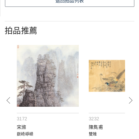
返回拍品列表
拍品推薦
3172
3232
宋滌
陳雋甫
嶔崎崢嶸
雙雉