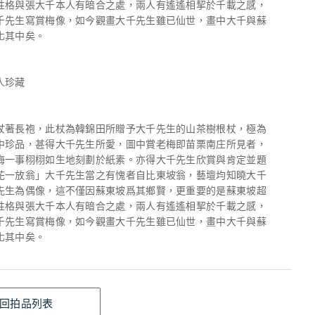
性格與張大千本人有暗合之處，兩人有遙遙相挈於千載之感，
千先生寫賞梅像，如今觀畫大千先生雖已仙世，畫中大千與蘇
化其中矣。
人珍藏
杖著長袍，此杖為韓錦田所贈予大千先生的山茶樹根杖，極為
中珍品，甚得大千先生所愛，圖中賞老梅即苗栗南庄所見者，
梅一事栩栩如生地刻劃於紙素。亦得大千先生欣賞與肯定並題
花一放翁」大千先生當之有愧者自比東坡翁，藝壇均知曉大千
先生為偶像，這不僅因蘇東坡爲其鄉賢，更重要的是蘇東坡超
性格與張大千本人有暗合之處，兩人有遙遙相挈於千載之感，
千先生寫賞梅像，如今觀畫大千先生雖已仙世，畫中大千與蘇
化其中矣。
回拍品列表