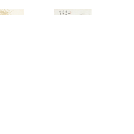
3108
3044
溥心畬
大風堂訂
聽松圖
曉芳窯梅
0,000-20,000
預估價：NT$ 300,000-500,000
預估價：NT$ 
2023夏季
2023夏季