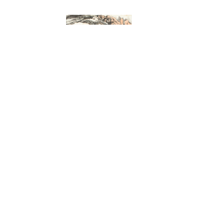
3036
3081
陸儼少
臺靜農
急流勇進圖
草書王鐸《擬
-80,000
預估價：NT$ 600,000-1,200,000
預估價：NT$ 200
2023夏季
2023夏季