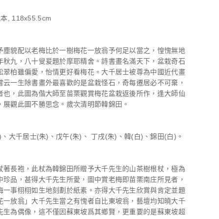
, 118x55.5cm
予塵貌配以老梅比於一樹梅花一放翁予何足以當之，惶愧無地
年秋九，八十叟爰題於摩耶精舍。詩書畫名滿天下，盆栽奇石
松翠柏雖偏愛，怡情更好看梅花。大千居士被尊為中國近代畫
嘗云一生除書畫外最喜歡的是盆栽怪石，奇每遷居必不可棄，
者也，此圖為偕大師至苗栗觀賞梅花盆栽返後所作，逢大師仙
，展觀此圖不勝思念。歲次清明節韓錦田。
)、大千居士(朱)、戊午(朱)、 丁戌(朱)、韓(白)、錦田(白)。
杖著長袍，此杖為韓錦田所贈予大千先生的山茶樹根杖，極為
中珍品，甚得大千先生所愛，圖中賞老梅即苗栗南庄所見者，
梅一事栩栩如生地刻劃於紙素。亦得大千先生欣賞與肯定並題
花一放翁」大千先生當之有愧者自比東坡翁，藝壇均知曉大千
先生為偶像，這不僅因蘇東坡爲其鄉賢，更重要的是蘇東坡超