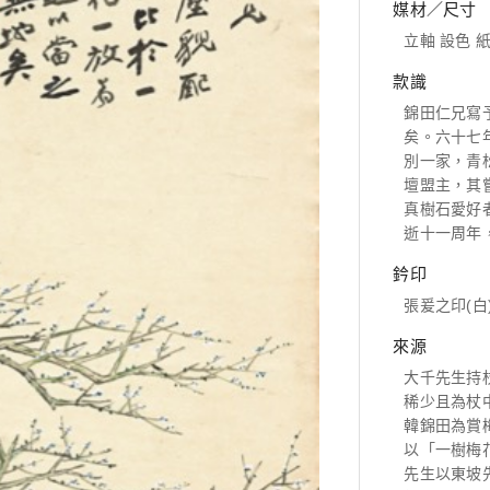
媒材／尺寸
立軸 設色 紙本
款識
錦田仁兄寫
矣。六十七
別一家，青
壇盟主，其
真樹石愛好
逝十一周年
鈐印
張爰之印(白
來源
大千先生持
稀少且為杖
韓錦田為賞
以「一樹梅
先生以東坡