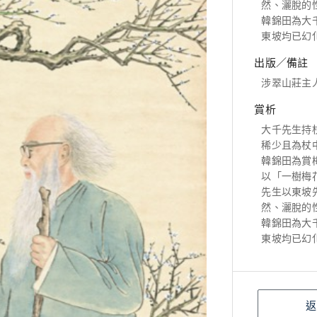
然、灑脫的
韓錦田為大
東坡均已幻
出版／備註
涉翠山莊主
賞析
大千先生持
稀少且為杖
韓錦田為賞
以「一樹梅
先生以東坡
然、灑脫的
韓錦田為大
東坡均已幻
返