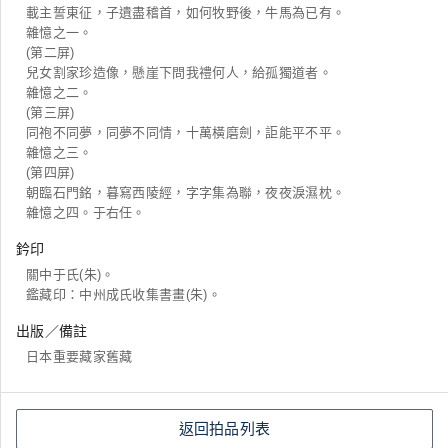
載主誓東征，子遺盡稽首，如何牧野後，牛馬為已有。
雜憶之一。
(第二屏)
兒女割家珍造像，懸崖下問我禮何人，給孤獨道者。
雜憶之二。
(第三屏)
同袍不同夢，同夢不同情，十萬橫磨劍，詎能平不平。
雜憶之三。
(第四屏)
朝臨石門銘，暮寫西陵經，字字集為聯，夜夜淚濕枕。
雜憶之四。于右任。
鈐印
關中于氏(朱)。
鑑藏印：中州成氏收集書畫(朱)。
出版／備註
日本重要藏家舊藏
返回拍品列表