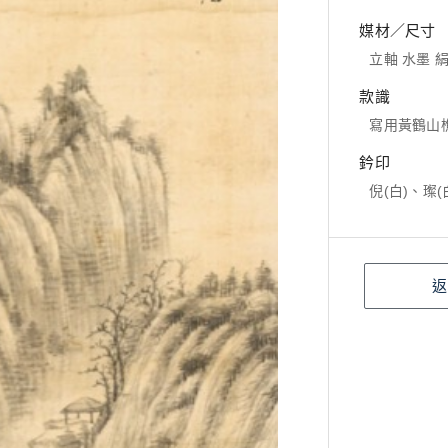
媒材／尺寸
立軸 水墨 絹本
款識
寫用黃鶴山
鈐印
倪(白)、璨(
返