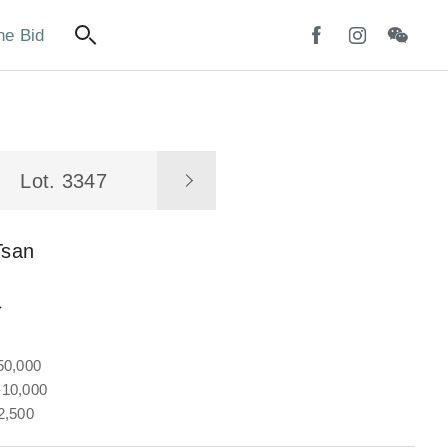
ne Bid
Lot. 3347
Tsan
水
50,000
10,000
2,500