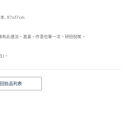
, 87x37cm
樵有此遺法，甚喜，作意也摹一次。研田倪璨。
白)。
回拍品列表