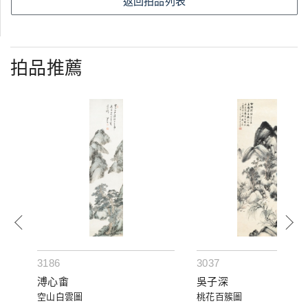
返回拍品列表
拍品推薦
3186
3037
溥心畬
吳子深
空山白雲圖
桃花百簇圖