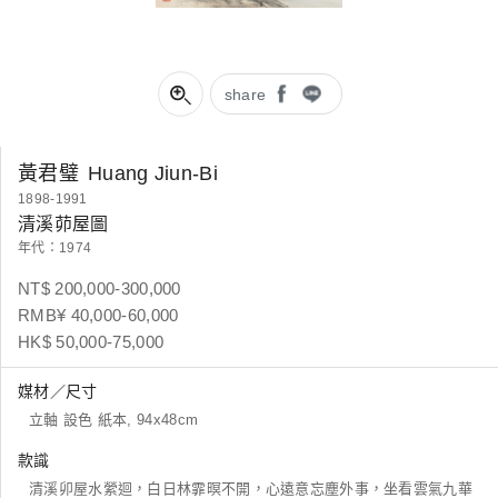
share
黃君璧
Huang Jiun-Bi
1898-1991
清溪茆屋圖
年代：1974
NT$ 200,000-300,000
RMB¥ 40,000-60,000
HK$ 50,000-75,000
媒材／尺寸
立軸 設色 紙本, 94x48cm
款識
清溪卯屋水縈迴，白日林霏暝不開，心遠意忘塵外事，坐看雲氣九華