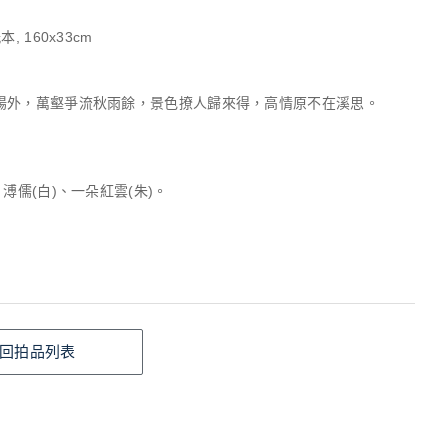
, 160x33cm
陽外，萬壑爭流秋雨餘，景色撩人歸來得，高情原不在溪思。
、溥儒(白)、一朵紅雲(朱)。
回拍品列表