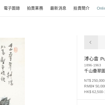
電子圖錄
拍賣業務
最新消息
拍賣簡介
Onli
溥心畬
P
1896-1963
千山疊翠
NT$ 250,000
RMB¥ 50,000
HK$ 62,500-