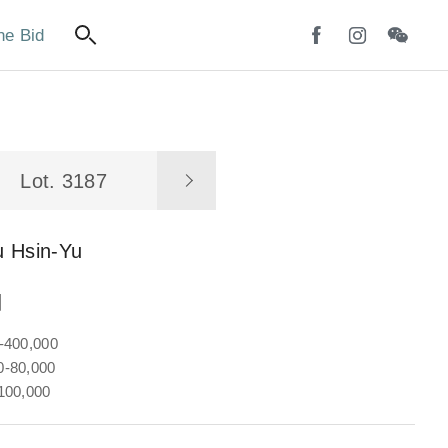
ne Bid
Lot. 3187
u Hsin-Yu
圖
-400,000
-80,000
100,000