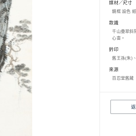
媒材／尺寸
鏡框 設色 紙本
款識
千山疊翠斜
心畬。
鈐印
舊王孫(朱)
來源
百忍堂舊藏
返