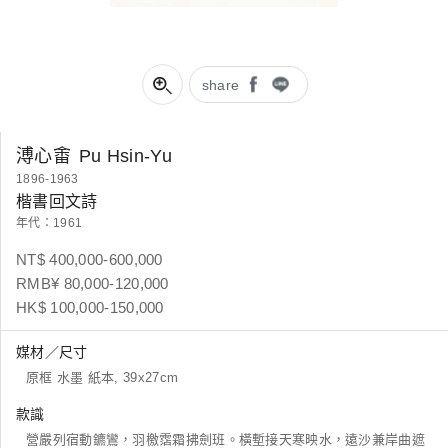
share
溥心畬
Pu Hsin-Yu
1896-1963
楷書回文詩
年代：1961
NT$ 400,000-600,000
RMB¥ 80,000-120,000
HK$ 100,000-150,000
媒材／尺寸
原框 水墨 紙本, 39x27cm
款識
營嚴列宿動鑣鸞，羽檄霑霜拂劍班。橫塹接天寒映水，遠沙兼岸曲遮