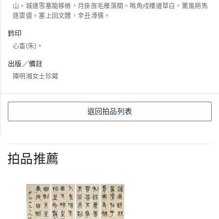
山。城連雪塞龍移帳，月掛旌毛雁落關。鳴角戍樓邊草白，驚風朔馬
逐雲還。塞上回文體，辛丑溥儒。
鈐印
心畬(朱)。
出版／備註
陳明湘女士珍藏
返回拍品列表
拍品推薦