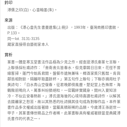
鈐印
溥儒之印(白)、心畬翰墨(朱)。
來源
出版：《溥心畬先生書畫遺集(上冊)》，1993年，臺灣商務印書館，
P.133。
同一lot. 3131-3135
藏家直接得自藝術家本人
賞析
篆書一體是寒玉堂書法作品極為少見之作。經查證溥氏秦篆七言聯，
上聯係採杜甫詩作：「舍南舍北皆春水，但見羣鷗日日來。花徑不曾
緣客掃，蓬門今始爲君開。盤餐市遠無兼味，樽酒家貧只舊醅。肯與
鄰翁相對飲，隔籬呼取盡餘杯。」第五句作上聯句；下聯亦摘用杜子
美詩句：「白水青山空復春，征君晚節傍風塵。楚妃堂上色殊眾，海
鶴階前鳴向人。萬事糾紛猶絕粒，一官羈絆實藏身。開州入夏知涼
冷，不似云安毒熱新。」溥氏渡海後的心境特喜讀杜甫詩作，以解其
去國離家之愁苦，故以其熟悉的杜詩摘其佳句成為對聯作品。本件篆
書作品多次權威出版著錄，當屬真精新稀的品類。今歲溥王孫逝世一
甲子，其篆書傳世精品之作者稀，此篆書聯具有權威著錄當是典藏溥
氏書作的代表之一。