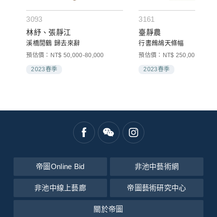
3093
3161
林紓、張靜江
臺靜農
溪橋閒鶴 歸去來辭
行書鷓鴣天條幅
預估價：NT$ 50,000-80,000
預估價：NT$ 250,000-400,0
2023春季
2023春季
帝圖Online Bid
非池中藝術網
非池中線上藝廊
帝圖藝術研究中心
關於帝圖