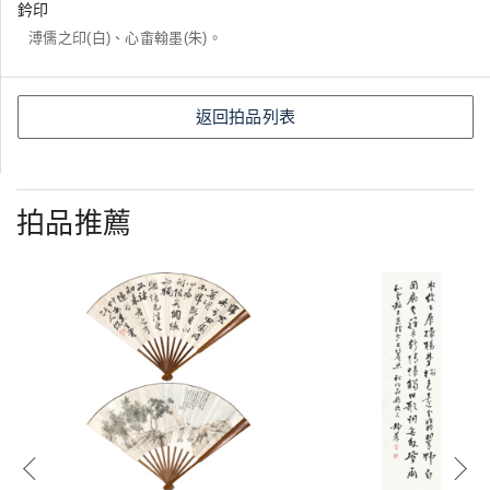
鈐印
溥儒之印(白)、心畬翰墨(朱)。
返回拍品列表
拍品推薦