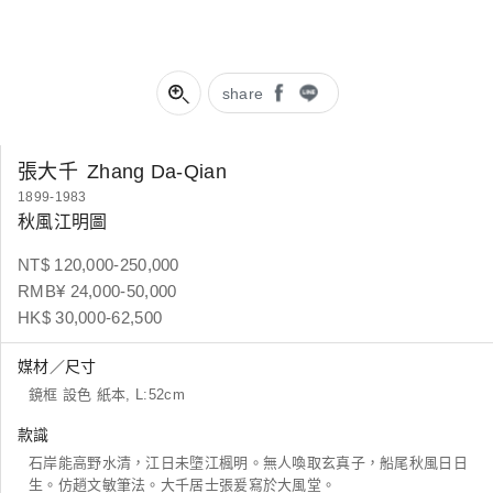
share
張大千
Zhang Da-Qian
1899-1983
秋風江明圖
NT$ 120,000-250,000
RMB¥ 24,000-50,000
HK$ 30,000-62,500
媒材／尺寸
鏡框 設色 紙本, L:52cm
款識
石岸能高野水清，江日未墮江楓明。無人喚取玄真子，船尾秋風日日
生。仿趙文敏筆法。大千居士張爰寫於大風堂。