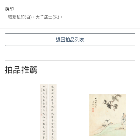
鈐印
張爰私印(白)、大千居士(朱)。
返回拍品列表
拍品推薦