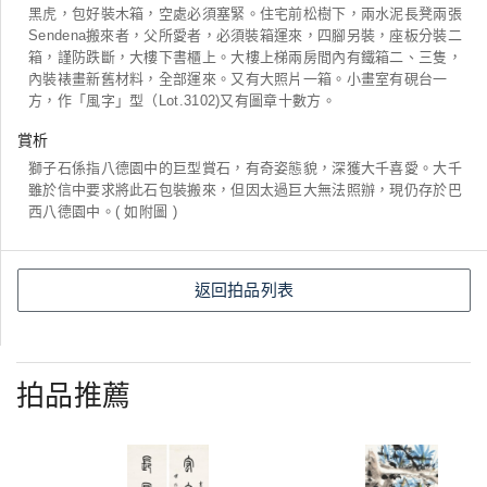
黑虎，包好裝木箱，空處必須塞緊。住宅前松樹下，兩水泥長凳兩張
Sendena搬來者，父所愛者，必須裝箱運來，四腳另裝，座板分裝二
箱，謹防跌斷，大樓下書櫃上。大樓上梯兩房間內有鐵箱二、三隻，
內裝裱畫新舊材料，全部運來。又有大照片一箱。小畫室有硯台一
方，作「風字」型（Lot.3102)又有圖章十數方。
賞析
獅子石係指八德園中的巨型賞石，有奇姿態貌，深獲大千喜愛。大千
雖於信中要求將此石包裝搬來，但因太過巨大無法照辦，現仍存於巴
西八德園中。( 如附圖 )
返回拍品列表
拍品推薦