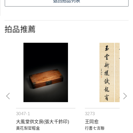
返回拍品列表
拍品推薦
3047-1
3273
大風堂供文房(張大千鈐印)
王同愈
黃花梨官帽盒
行書七言聯