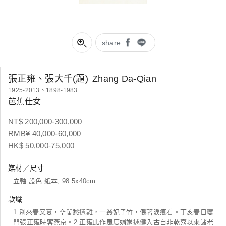
share
張正雍、張大千(題)
Zhang Da-Qian
1925-2013、1898-1983
芭蕉仕女
NT$ 200,000-300,000
RMB¥ 40,000-60,000
HK$ 50,000-75,000
媒材／尺寸
立軸 設色 紙本, 98.5x40cm
款識
1.別來春又夏，空閨愁遣難，一叢妃子竹，偎著淚痕看。丁亥春日夔
門張正雍時客燕京。2.正雍此作風度娟娟逑健入古自非乾嘉以來諸老