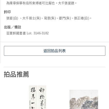
為陳章侯華秋岳所束縛者可比擬也。大千張爰題。
鈐印
張爰(白) 、大千居士(朱)、寫意(朱)、夔門(朱)、張正維(白)。
出版／備註
芸寶軒藏書畫 Lot. 3146-3182
返回拍品列表
拍品推薦