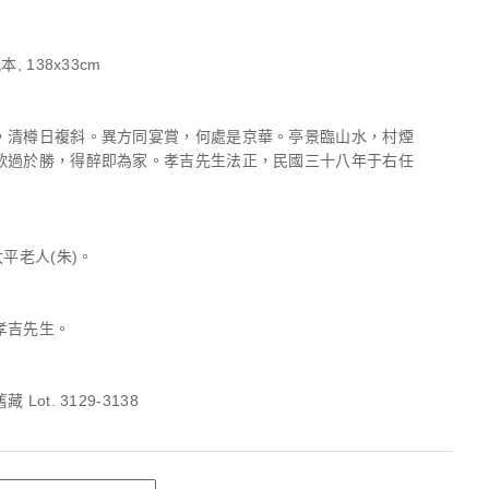
, 138x33cm
，清樽日複斜。異方同宴賞，何處是京華。亭景臨山水，村煙
歌過於勝，得醉即為家。孝吉先生法正，民國三十八年于右任
太平老人(朱)。
孝吉先生。
Lot. 3129-3138