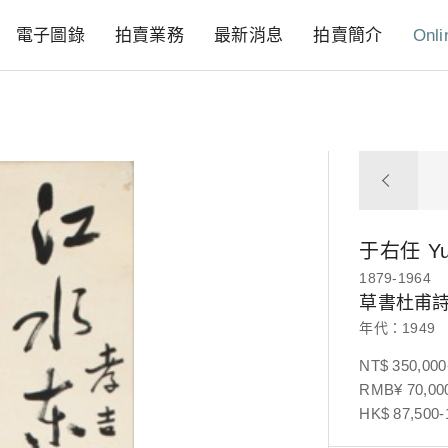
電子圖錄
拍賣業務
最新消息
拍賣簡介
Onli
于右任
Y
1879-1964
草書杜甫
年代：1949
NT$ 350,000
RMB¥ 70,000
HK$ 87,500-