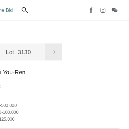
ne Bid
Lot. 3130
u You-Ren
詩
-500,000
-100,000
125,000