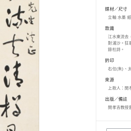
媒材／尺寸
立軸 水墨 紙本
款識
江水東流去
對浦沙。狂
錄杜詩。
鈐印
右任(朱)、
來源
上款人：閔
出版／備註
閔孝吉教授舊藏 