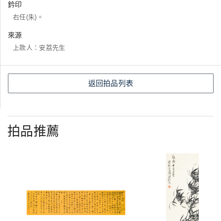
鈐印
右任(朱)。
來源
上款人：安荔先生
返回拍品列表
拍品推薦