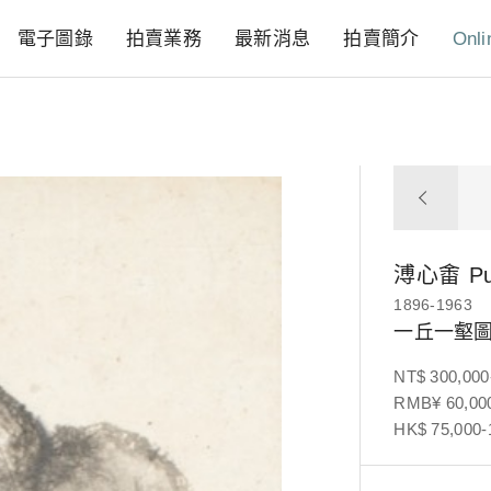
電子圖錄
拍賣業務
最新消息
拍賣簡介
Onli
溥心畬
P
1896-1963
一丘一壑
NT$ 300,000
RMB¥ 60,000
HK$ 75,000-