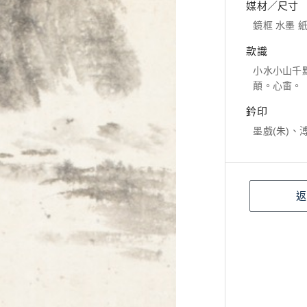
媒材／尺寸
鏡框 水墨 紙本
款識
小水小山千
顛。心畬。
鈐印
墨戲(朱)、
返