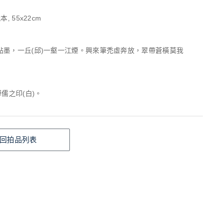
, 55x22cm
點墨，一丘(邱)一壑一江煙。興來筆禿虛奔放，翠帶蒼橫莫我
溥儒之印(白)。
回拍品列表