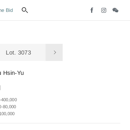
ne Bid
Lot. 3073
u Hsin-Yu
圖
-400,000
-80,000
100,000