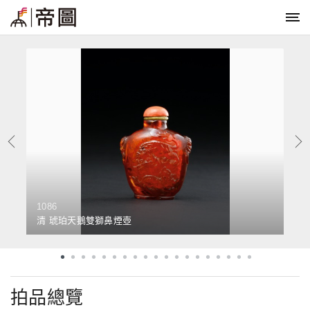
1086
1
清 琥珀天鵝雙獅鼻煙壺
清
拍品總覽