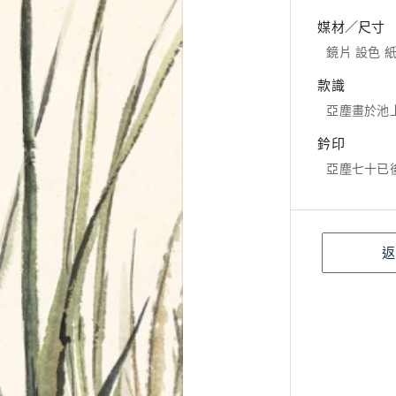
媒材／尺寸
鏡片 設色 紙本
款識
亞塵畫於池
鈐印
亞塵七十已後
返