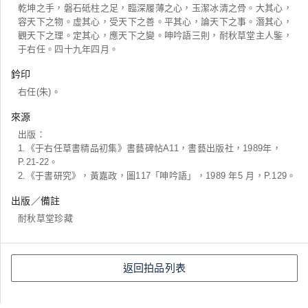
乾坤之手，磐石砥柱之足，臨深履薄之心，玉潔冰清之骨。大其心，
容天下之物。虛其心，受天下之善。平其心，論天下之事。潛其心，
觀天下之理。定其心，應天下之變。呻吟語三則，耐秋草堂主人鍳，
于右任。四十九年四月。
鈐印
右任(朱)。
來源
出版：
1.《于右任草書精品初集》書藝碑帖A11，書藝出版社，1989年，
P.21-22。
2.《于書研究》，黃嘉政，圖117「呻吟語」，1989 年5 月，P.129。
出版／備註
耐秋草堂珍藏
返回拍品列表