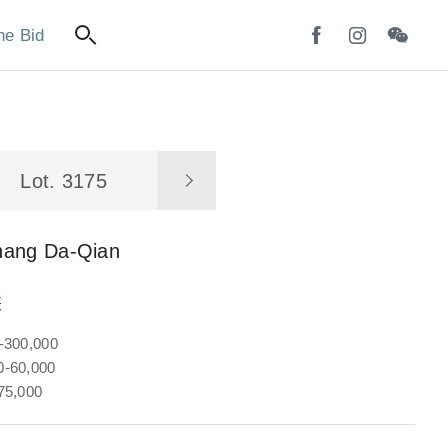
ne Bid
Lot. 3175
hang Da-Qian
鬟
-300,000
-60,000
75,000