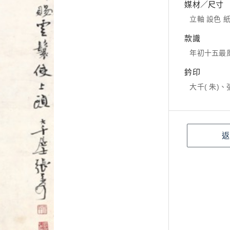
媒材／尺寸
立軸 設色 紙本
款識
年初十五最
鈐印
大千( 朱)、
返