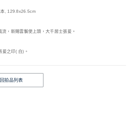
, 129.8x26.5cm
風流，新賜雲鬟使上頭，大千居士張爰。
張爰之印( 白)。
回拍品列表