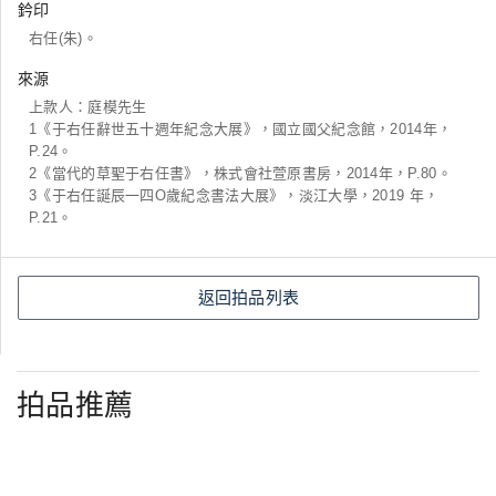
鈐印
右任(朱)。
來源
上款人：庭模先生
1《于右任辭世五十週年紀念大展》，國立國父紀念館，2014年，
P.24。
2《當代的草聖于右任書》，株式會社萱原書房，2014年，P.80。
3《于右任誕辰一四O歲紀念書法大展》，淡江大學，2019 年，
P.21。
返回拍品列表
拍品推薦