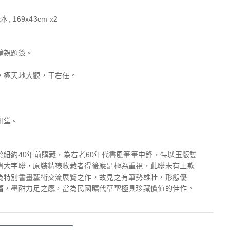
, 169x43cm x2
璧親題簽。
，極天地大觀，于右任。
知堂。
於紐約40年前購藏，為右老60年代書風筆筆中鋒，特以玉版雙
書大字聯，原裝精裱收藏者得後應是極為重視，此聯未有上款
為特別書畫藝術交流展覽之作，故見之有筆勢雄壯，形態優
蓄，墨酣力足之感，當為民國曠代草聖極具珍藏價值的佳作。