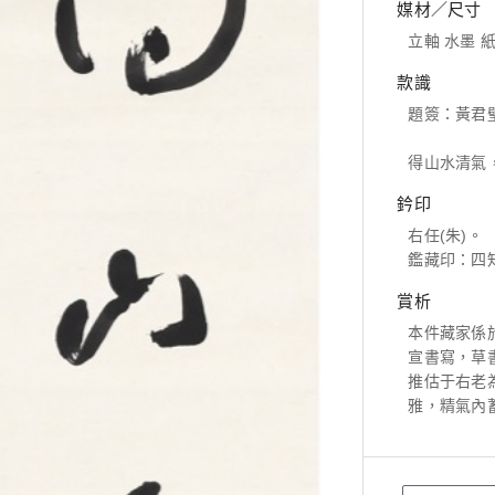
媒材／尺寸
立軸 水墨 紙本
款識
題簽：黃君
得山水清氣
鈐印
右任(朱)。
鑑藏印：四
賞析
本件藏家係
宣書寫，草
推估于右老
雅，精氣內