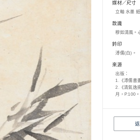
媒材／尺寸
立軸 水墨 紙本
款識
穆如清風。
鈐印
溥儒(白)。
來源
出版：
1.《溥儒書
2.《清氣逸
月，P.100
返