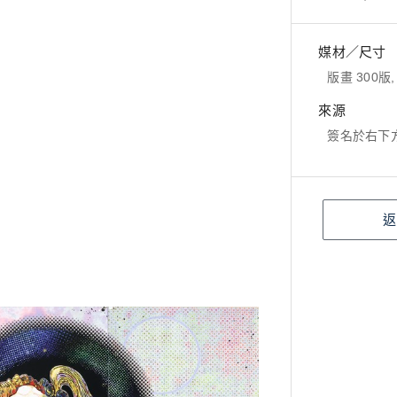
媒材／尺寸
版畫 300版, 
來源
簽名於右下
返