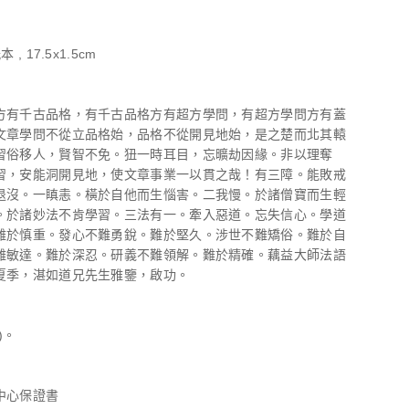
 , 17.5x1.5cm
方有千古品格，有千古品格方有超方學問，有超方學問方有蓋
文章學問不從立品格始，品格不從開見地始，是之楚而北其轅
習俗移人，賢智不免。狃一時耳目，忘曠劫因緣。非以理奪
習，安能洞開見地，使文章事業一以貫之哉！有三障。能敗戒
退沒。一瞋恚。橫於自他而生惱害。二我慢。於諸僧寶而生輕
。於諸妙法不肯學習。三法有一。牽入惡道。忘失信心。學道
難於慎重。發心不難勇銳。難於堅久。涉世不難矯俗。難於自
難敏達。難於深忍。研義不難領解。難於精確。藕益大師法語
夏季，湛如道兄先生雅鑒，啟功。
)。
中心保證書