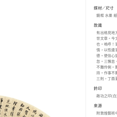
媒材／尺寸
鏡框 水墨 紙本
款識
有出格見地
世文章。今
也。嗚呼！
情，以性違
德。使信心
忽。三懈怠
不難伶俐。
持。作事不
三則，丁酉
鈐印
啟功之印(白
來源
附敦煌藝術