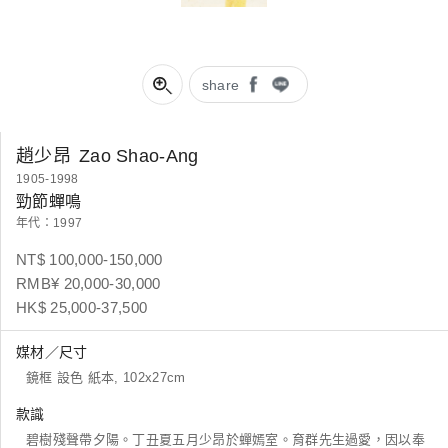
share
趙少昂
Zao Shao-Ang
1905-1998
勁節蟬鳴
年代：1997
NT$ 100,000-150,000
RMB¥ 20,000-30,000
HK$ 25,000-37,500
媒材／尺寸
鏡框 設色 紙本, 102x27cm
款識
碧樹殘聲帶夕陽。丁丑夏五月少昂於蟬嫣室。育群先生過愛，因以奉