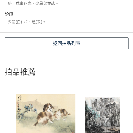
貽。戊寅冬寒，少昂弟並誌。
鈐印
少昂(白) x2、趙(朱)。
返回拍品列表
拍品推薦