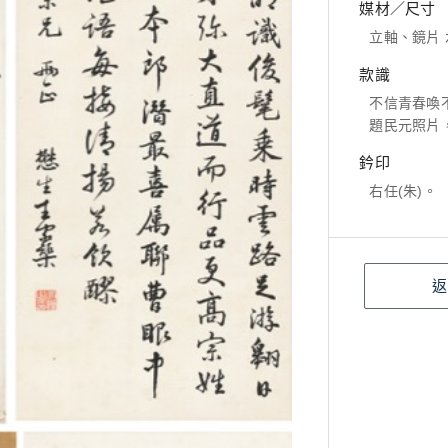
媒材／尺寸
立軸、鏡片 水墨
款識
不信青春喚
題民元照片
鈐印
右任(朱)。
返