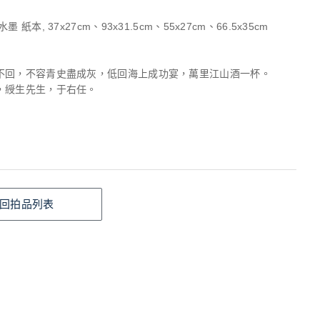
 紙本, 37x27cm、93x31.5cm、55x27cm、66.5x35cm
不回，不容青史盡成灰，低回海上成功宴，萬里江山酒一杯。
，綬生先生，于右任。
回拍品列表