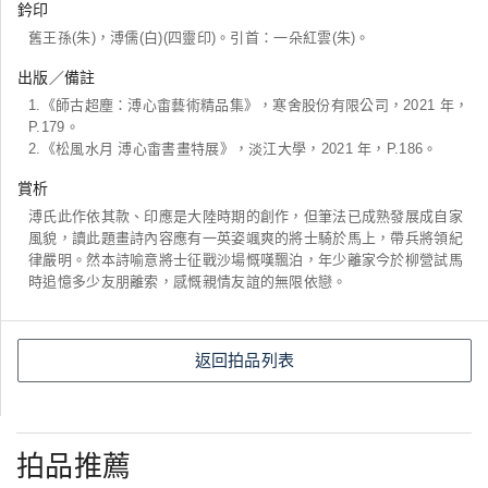
鈐印
舊王孫(朱)，溥儒(白)(四靈印)。引首：一朵紅雲(朱)。
出版／備註
1.《師古超塵：溥心畬藝術精品集》，寒舍股份有限公司，2021 年，
P.179。
2.《松風水月 溥心畬書畫特展》，淡江大學，2021 年，P.186。
賞析
溥氏此作依其款、印應是大陸時期的創作，但筆法已成熟發展成自家
風貌，讀此題畫詩內容應有一英姿颯爽的將士騎於馬上，帶兵將領紀
律嚴明。然本詩喻意將士征戰沙場慨嘆飄泊，年少離家今於柳營試馬
時追憶多少友朋離索，感慨親情友誼的無限依戀。
返回拍品列表
拍品推薦