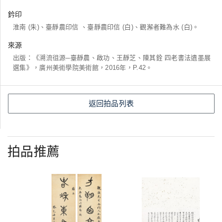
鈐印
淮南 (朱)、臺靜農印信 、臺靜農印信 (白)、觀澥者難為水 (白)。
來源
出版：《溯流徂源─臺靜農、啟功、王靜芝、陳其銓 四老書法遺墨展
選集》，廣州美術學院美術館，2016年，P.42。
返回拍品列表
拍品推薦