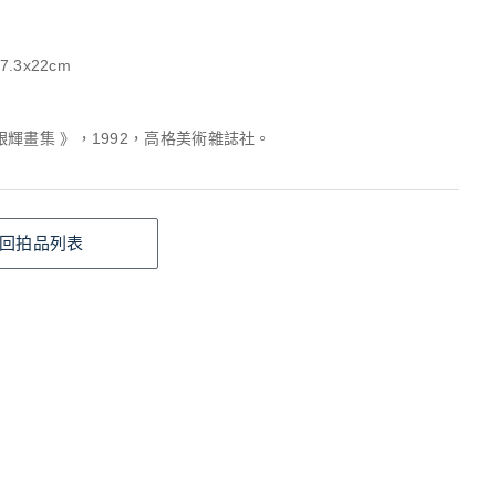
7.3x22cm
輝畫集 》，1992，高格美術雜誌社。
回拍品列表