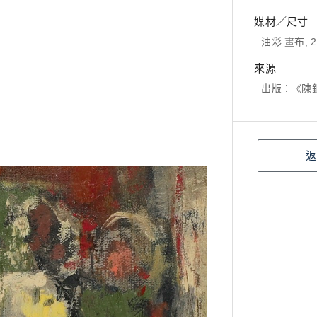
媒材／尺寸
油彩 畫布, 2
來源
出版：《陳銀
返