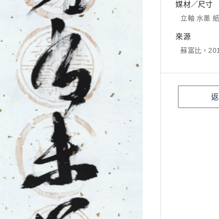
媒材／尺寸
立軸 水墨 紙本
來源
蘇富比，2016
返