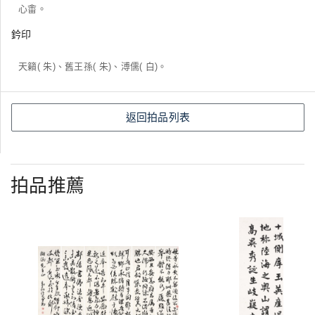
心畬。
鈐印
天籟( 朱)、舊王孫( 朱)、溥儒( 白)。
返回拍品列表
拍品推薦