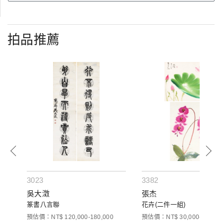
拍品推薦
3023
3382
吳大澂
張杰
篆書八言聯
花卉(二件一組)
00
預估價：NT$ 120,000-180,000
預估價：NT$ 30,000-50,000